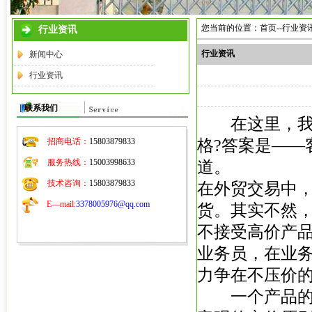
您当前的位置：首页--行业资
行业资讯
行业资讯
新闻中心
行业资讯
联系我们
在这里，我们
招商电话：
15803879833
格?答案是——
服务热线：
15003998633
道。
技术咨询：
15803879833
在外贸交易中
E—mail:
3378005976@qq.com
货。其实不然，
不接受高价产
业务员，在业
力争在不压价
一个产品的价